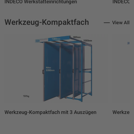
INDECO Werkstatteinrichtungen
INDECO 
Werkzeug-Kompaktfach
View All
Werkzeug-Kompaktfach mit 3 Auszügen
Werkzeug