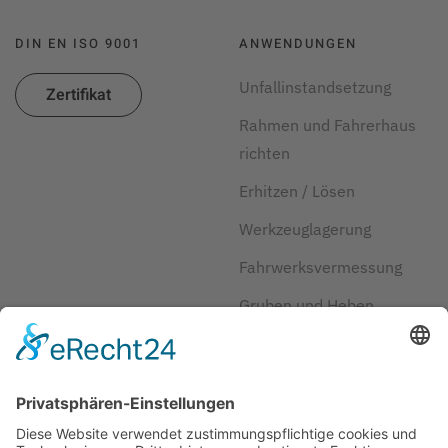
DIN EN ISO 9001
ANWENDUNGEN
Unfallinstandsetzung
Zertifikat
Rahmen und Fahrerhaus
richten
Erhitzen / Lösen
Werkzeuglagerung
Fahrwerksvermessung
Gruben und Heben
Kraftstoff und Reifen
sparen
Herstellerlösungen