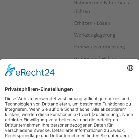
Rahmen und Fahrerhaus
richten
Erhitzen / Lösen
Werkzeuglagerung
Fahrwerksvermessung
Gruben und Heben
Kraftstoff und Reifen
sparen
Herstellerlösungen
JOSAM
Über JOSAM
Kontakt