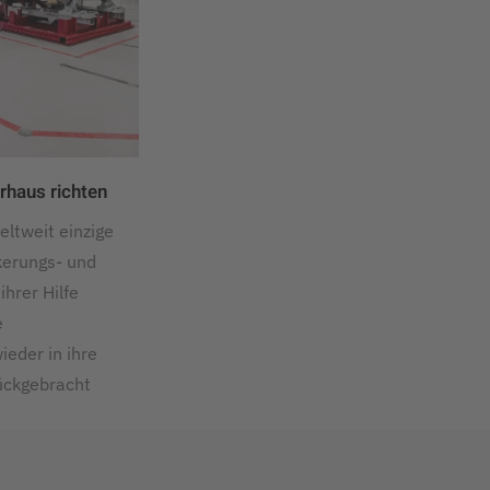
haus richten
eltweit einzige
kerungs- und
ihrer Hilfe
e
eder in ihre
ückgebracht