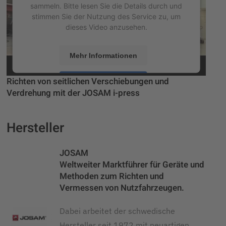
sammeln. Bitte lesen Sie die Details durch und
stimmen Sie der Nutzung des Service zu, um
dieses Video anzusehen.
Mehr Informationen
Richten von seitlichen Verschiebungen und
Akzeptieren
Verdrehung mit der JOSAM i-press
powered by
Usercentrics Consent Management
Platform
&
eRecht24
Hersteller
JOSAM
Weltweiter Marktführer für Geräte und
Methoden zum Richten und
Vermessen von Nutzfahrzeugen.
Dabei arbeitet der schwedische
Hersteller seit 1972 mit neuartigen