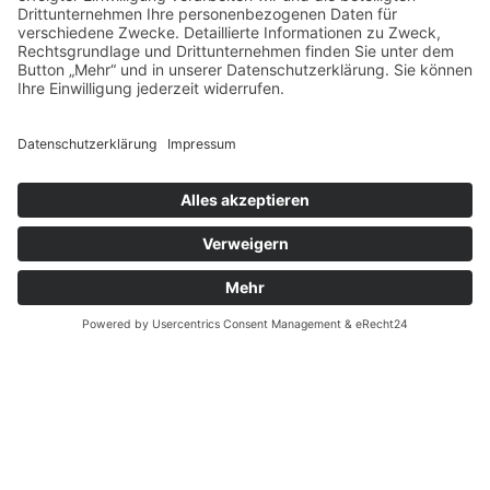
Anmelden
DIN EN ISO 9001
ANWENDUNGEN
Unfallinstandsetzung
Zertifikat
Rahmen und Fahrerhaus
richten
Erhitzen / Lösen
Werkzeuglagerung
Fahrwerksvermessung
Gruben und Heben
Kraftstoff und Reifen