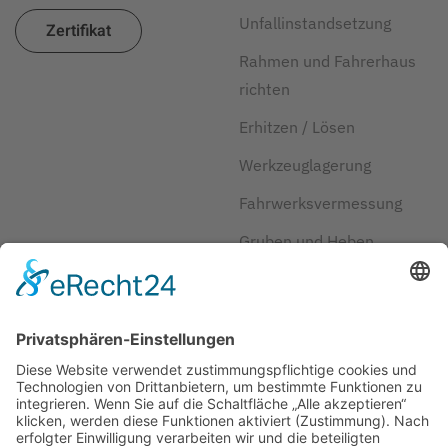
Unfallinstandsetzung
Zertifikat
Rahmen und Fahrerhaus
richten
Erhitzen / Lösen
Werkzeuglagerung
Fahrwerksvermessung
Gruben und Heben
Kraftstoff und Reifen
sparen
Herstellerlösungen
JOSAM