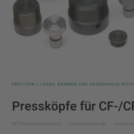
ERHITZEN / LÖSEN
,
RAHMEN UND FAHRERHAUS RICH
Pressköpfe für CF-/C
NFZ-Werkstattausrüstung
Hydraulikwerkzeuge
Hydraulikz