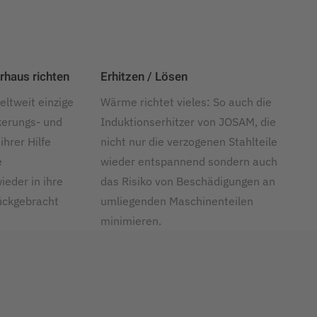
haus richten
Erhitzen / Lösen
eltweit einzige
Wärme richtet vieles: So auch die
kerungs- und
Induktionserhitzer von JOSAM, die
ihrer Hilfe
nicht nur die verzogenen Stahlteile
e
wieder entspannend sondern auch
eder in ihre
das Risiko von Beschädigungen an
ückgebracht
umliegenden Maschinenteilen
minimieren.