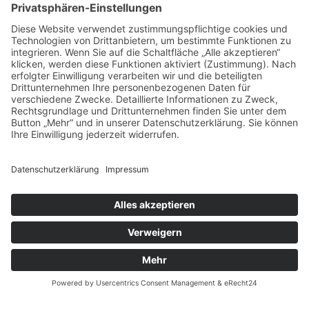
Kraftstoff und Reifen
sparen
Herstellerlösungen
JOSAM
Über JOSAM
Kontakt
FAQ
©
2026
- Copyright JOSAM Richttechnik GmbH
Impressum
Datenschutz
Cookie‑Einstellungen
AGB