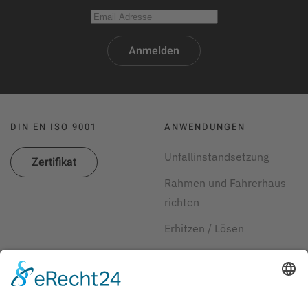
Anmelden
DIN EN ISO 9001
ANWENDUNGEN
Unfallinstandsetzung
Zertifikat
Rahmen und Fahrerhaus
richten
Erhitzen / Lösen
Werkzeuglagerung
Fahrwerksvermessung
Gruben und Heben