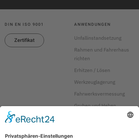
DIN EN ISO 9001
ANWENDUNGEN
Unfallinstandsetzung
Zertifikat
Rahmen und Fahrerhaus
richten
Erhitzen / Lösen
Werkzeuglagerung
Fahrwerksvermessung
Gruben und Heben
Kraftstoff und Reifen
sparen
Herstellerlösungen