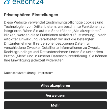
sparen
Herstellerlösungen
JOSAM
Über JOSAM
Kontakt
FAQ
©
2026
- Copyright JOSAM Richttechnik GmbH
Impressum
Datenschutz
Cookie‑Einstellungen
AGB