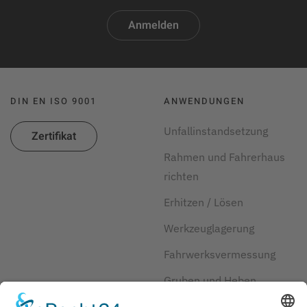
Anmelden
DIN EN ISO 9001
ANWENDUNGEN
Unfallinstandsetzung
Zertifikat
Rahmen und Fahrerhaus
richten
Erhitzen / Lösen
Werkzeuglagerung
Fahrwerksvermessung
Gruben und Heben
Kraftstoff und Reifen