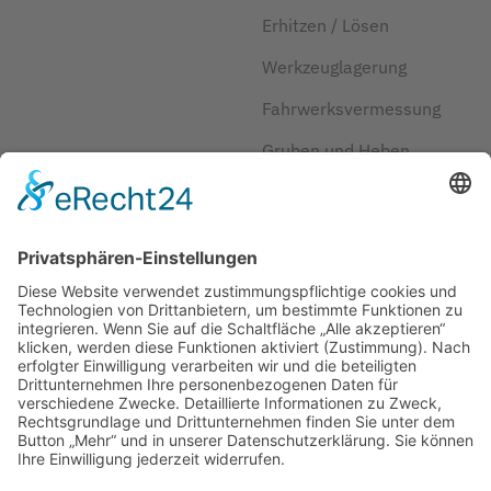
Erhitzen / Lösen
Werkzeuglagerung
Fahrwerksvermessung
Gruben und Heben
Kraftstoff und Reifen
sparen
Herstellerlösungen
JOSAM
Über JOSAM
Kontakt
FAQ