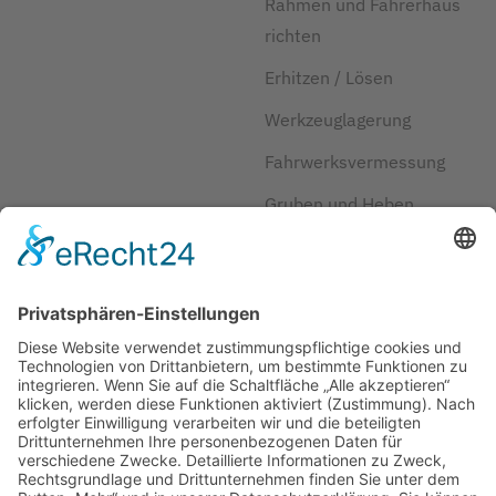
Rahmen und Fahrerhaus
richten
Erhitzen / Lösen
Werkzeuglagerung
Fahrwerksvermessung
Gruben und Heben
Kraftstoff und Reifen
sparen
Herstellerlösungen
JOSAM
Über JOSAM
Kontakt